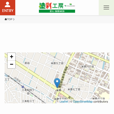
ENTRY
TOP
+
−
Leaflet
| ©
OpenStreetMap
contributors