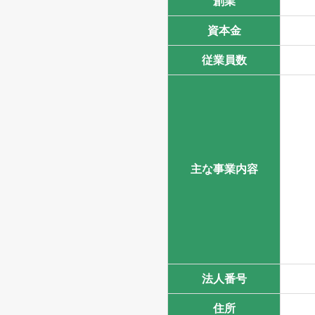
創業
資本金
従業員数
主な
事業内容
法人番号
住所